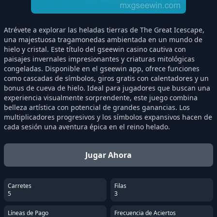
Atrévete a explorar las heladas tierras de The Great Icescape,
una majestuosa tragamonedas ambientada en un mundo de
hielo y cristal. Este título del gseewin casino cautiva con
paisajes invernales impresionantes y criaturas mitológicas
congeladas. Disponible en el gseewin app, ofrece funciones
como cascadas de símbolos, giros gratis con calentadores y un
bonus de cueva de hielo. Ideal para jugadores que buscan una
experiencia visualmente sorprendente, este juego combina
belleza artística con potencial de grandes ganancias. Los
multiplicadores progresivos y los símbolos expansivos hacen de
cada sesión una aventura épica en el reino helado.
Jugar Ahora
Carretes
Filas
5
3
Líneas de Pago
Frecuencia de Aciertos