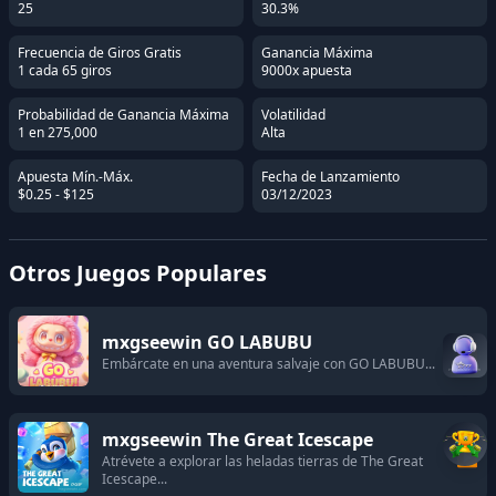
25
30.3%
Frecuencia de Giros Gratis
Ganancia Máxima
1 cada 65 giros
9000x apuesta
Probabilidad de Ganancia Máxima
Volatilidad
1 en 275,000
Alta
Apuesta Mín.-Máx.
Fecha de Lanzamiento
$0.25 - $125
03/12/2023
Otros Juegos Populares
mxgseewin GO LABUBU
▶
Embárcate en una aventura salvaje con GO LABUBU...
mxgseewin The Great Icescape
▶
Atrévete a explorar las heladas tierras de The Great
Icescape...