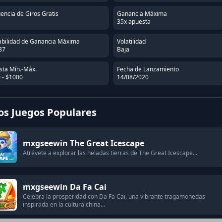
encia de Giros Gratis
Ganancia Máxima
35x apuesta
abilidad de Ganancia Máxima
Volatilidad
37
Baja
sta Mín.-Máx.
Fecha de Lanzamiento
 - $1000
14/08/2020
os Juegos Populares
mxgseewin The Great Icescape
Atrévete a explorar las heladas tierras de The Great Icescape...
mxgseewin Da Fa Cai
Celebra la prosperidad con Da Fa Cai, una vibrante tragamonedas
inspirada en la cultura china...