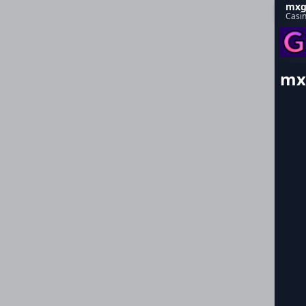
mxg
Casi
mx