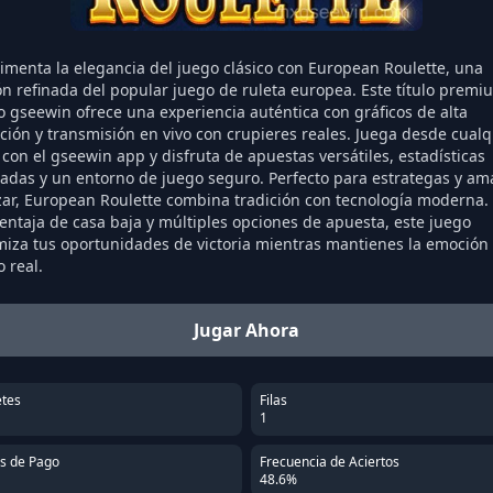
imenta la elegancia del juego clásico con European Roulette, una
ón refinada del popular juego de ruleta europea. Este título premi
o gseewin ofrece una experiencia auténtica con gráficos de alta
ición y transmisión en vivo con crupieres reales. Juega desde cualq
 con el gseewin app y disfruta de apuestas versátiles, estadísticas
ladas y un entorno de juego seguro. Perfecto para estrategas y am
zar, European Roulette combina tradición con tecnología moderna.
entaja de casa baja y múltiples opciones de apuesta, este juego
iza tus oportunidades de victoria mientras mantienes la emoción 
o real.
Jugar Ahora
etes
Filas
1
s de Pago
Frecuencia de Aciertos
48.6%