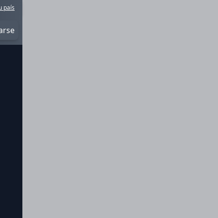
u país
arse