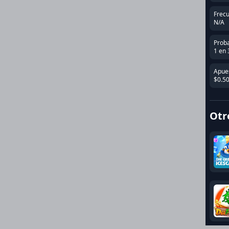
Frecu
N/A
Prob
1 en 
Apue
$0.50
Otr